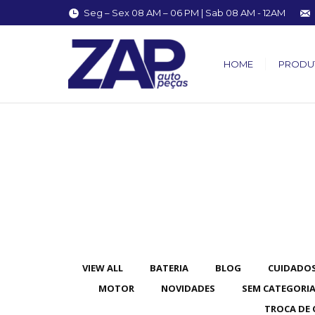
Seg – Sex 08 AM – 06 PM | Sab 08 AM - 12AM
HOME
PRODU
You are here:
VIEW ALL
BATERIA
BLOG
CUIDADOS
MOTOR
NOVIDADES
SEM CATEGORI
TROCA DE 