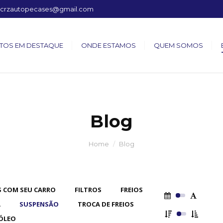
crzautopecases@gmail.com
TOS EM DESTAQUE
ONDE ESTAMOS
QUEM SOMOS
Blog
Home
Blog
 COM SEU CARRO
FILTROS
FREIOS
A
SUSPENSÃO
TROCA DE FREIOS
ÓLEO