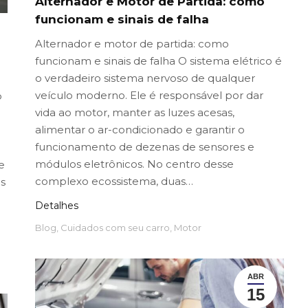
Alternador e Motor de Partida: como
funcionam e sinais de falha
Alternador e motor de partida: como
funcionam e sinais de falha O sistema elétrico é
o verdadeiro sistema nervoso de qualquer
veículo moderno. Ele é responsável por dar
o
vida ao motor, manter as luzes acesas,
alimentar o ar-condicionado e garantir o
funcionamento de dezenas de sensores e
módulos eletrônicos. No centro desse
e
complexo ecossistema, duas…
s
Detalhes
Blog
,
Cuidados com seu carro
,
Motor
ABR
15