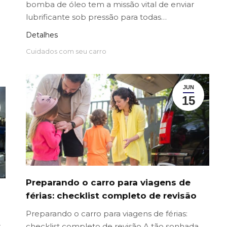
bomba de óleo tem a missão vital de enviar
lubrificante sob pressão para todas…
Detalhes
Cuidados com seu carro
JUN
15
Preparando o carro para viagens de
férias: checklist completo de revisão
Preparando o carro para viagens de férias:
r
checklist completo de revisão A tão sonhada