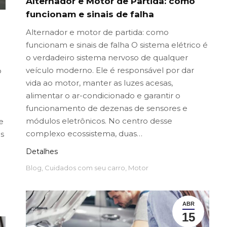
Alternador e Motor de Partida: como
funcionam e sinais de falha
Alternador e motor de partida: como
funcionam e sinais de falha O sistema elétrico é
o verdadeiro sistema nervoso de qualquer
veículo moderno. Ele é responsável por dar
o
vida ao motor, manter as luzes acesas,
alimentar o ar-condicionado e garantir o
funcionamento de dezenas de sensores e
módulos eletrônicos. No centro desse
e
complexo ecossistema, duas…
s
Detalhes
Blog
,
Cuidados com seu carro
,
Motor
ABR
15