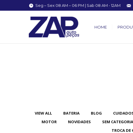
Seg – Sex 08 AM – 06 PM | Sab 08 AM - 12AM
HOME
PRODU
You are here:
VIEW ALL
BATERIA
BLOG
CUIDADOS
MOTOR
NOVIDADES
SEM CATEGORI
TROCA DE 