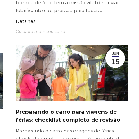
bomba de óleo tem a missão vital de enviar
lubrificante sob pressão para todas…
Detalhes
Cuidados com seu carro
JUN
15
Preparando o carro para viagens de
férias: checklist completo de revisão
Preparando o carro para viagens de férias:
r
checklist completo de revisão A tão sonhada