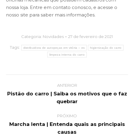
nossa loja. Entre em contato conosco, e acesse o
nosso site para saber mais informações.
Categoria:
Novidades
27 de fevereiro de 2021
Tags:
distribuidora de autopeças em vitória – es
higienização do carro
limpeza interna do carro
Post
ANTERIOR
navigation
Pistão do carro | Saiba os motivos que o faz
Previous
quebrar
post:
PRÓXIMO
Marcha lenta | Entenda quais as principais
Next
causas