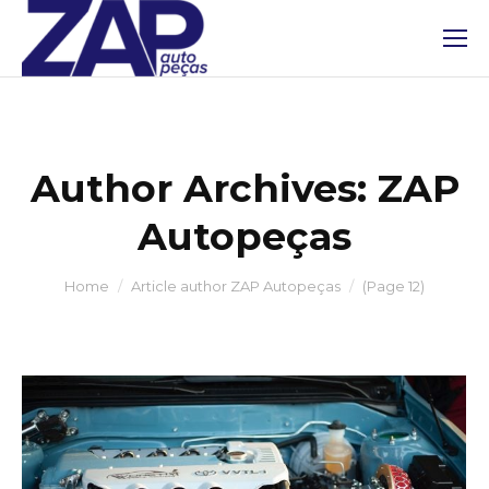
Author Archives:
ZAP
Autopeças
You are here:
Home
Article author ZAP Autopeças
(Page 12)